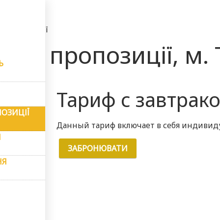
і пропозиції
льні пропозиції, м.
Ь
Тариф с завтрак
ПОЗИЦІЇ
Данный тариф включает в себя индивиду
И
ЗАБРОНЮВАТИ
НЯ