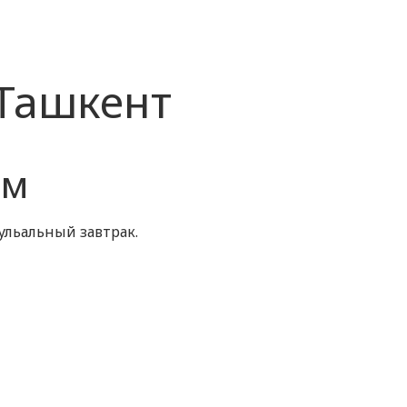
 Ташкент
ом
льальный завтрак.