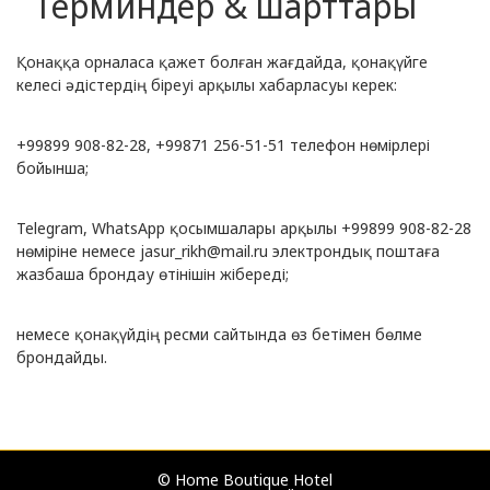
Терминдер & шарттары
Қонаққа орналаса қажет болған жағдайда, қонақүйге
келесі әдістердің біреуі арқылы хабарласуы керек:
+99899 908-82-28, +99871 256-51-51 телефон нөмірлері
бойынша;
Telegram, WhatsApp қосымшалары арқылы +99899 908-82-28
нөміріне немесе
jasur_rikh@mail.ru
электрондық поштаға
жазбаша брондау өтінішін жібереді;
немесе қонақүйдің ресми сайтында өз бетімен бөлме
брондайды.
© Home Boutique Hotel