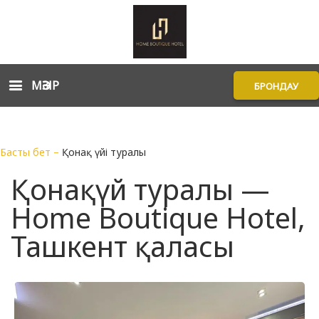
МӘЗІР
БРОНДАУ
Басты бет
–
Қонақ үйі туралы
Қонақүй туралы —
Home Boutique Hotel,
Ташкент қаласы