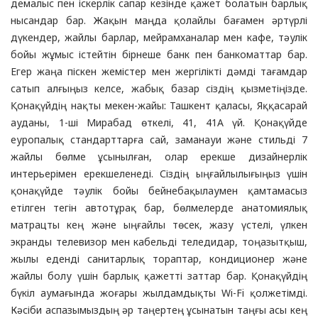
демалыс пен іскерлік сапар кезінде қажет болатын барлық
нысандар бар. Жақын маңда қолайлы бағамен әртүрлі
дүкендер, жайлы барлар, мейрамханалар мен кафе, тәулік
бойы жұмыс істейтін бірнеше банк пен банкоматтар бар.
Егер жаңа піскен жемістер мен жергілікті дәмді тағамдар
сатып алғыңыз келсе, жабық базар сіздің қызметіңізде.
Қонақүйдің нақты мекен-жайы: Ташкент қаласы, Яққасарай
ауданы, 1-ші Мирабад өткелі, 41, 41А үй. Қонақүйде
еуропалық стандарттарға сай, заманауи және стильді 7
жайлы бөлме ұсынылған, олар ерекше дизайнерлік
интерьерімен ерекшеленеді. Сіздің ыңғайлылығыңыз үшін
қонақүйде тәулік бойы бейнебақылаумен қамтамасыз
етілген тегін автотұрақ бар, бөлмелерде анатомиялық
матрацты кең және ыңғайлы төсек, жазу үстелі, үлкен
экранды телевизор мен кабельді теледидар, тоңазытқыш,
жылы еденді санитарлық тораптар, кондиционер және
жайлы болу үшін барлық қажетті заттар бар. Қонақүйдің
бүкіл аумағында жоғары жылдамдықты Wi-Fi қолжетімді.
Кәсіби аспазымыздың әр таңертең ұсынатын таңғы асы кең