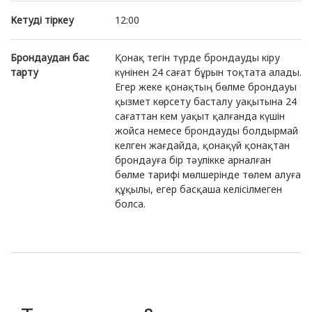
Кетуді тіркеу
12:00
Брондаудан бас
Қонақ тегін түрде брондауды кіру
тарту
күнінен 24 сағат бұрын тоқтата алады.
Егер жеке қонақтың бөлме брондауы
қызмет көрсету басталу уақытына 24
сағаттан кем уақыт қалғанда күшін
жойса немесе брондауды болдырмай
келген жағдайда, қонақүй қонақтан
брондауға бір тәулікке арналған
бөлме тарифі мөлшерінде төлем алуға
құқылы, егер басқаша келісілмеген
болса.