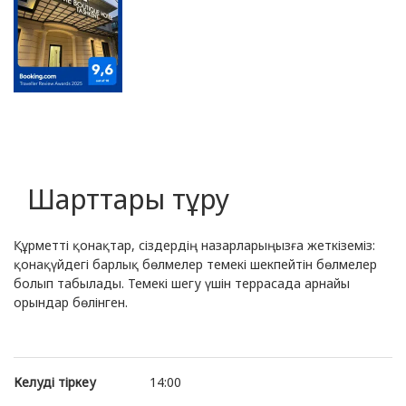
Шарттары тұру
Құрметті қонақтар, сіздердің назарларыңызға жеткіземіз:
қонақүйдегі барлық бөлмелер темекі шекпейтін бөлмелер
болып табылады. Темекі шегу үшін террасада арнайы
орындар бөлінген.
Келуді тіркеу
14:00