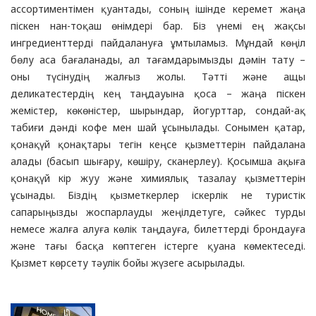
ассортиментімен қуантады, соның ішінде керемет жаңа
піскен нан-тоқаш өнімдері бар. Біз үнемі ең жақсы
ингредиенттерді пайдалануға ұмтыламыз. Мұндай көңіл
бөлу аса бағаланады, ал тағамдарымызды дәмін тату –
оны түсінудің жалғыз жолы. Тәтті және ащы
деликатестердің кең таңдауына қоса – жаңа піскен
жемістер, көкөністер, шырындар, йогурттар, сондай-ақ
табиғи дәнді кофе мен шай ұсынылады. Сонымен қатар,
қонақүй қонақтары тегін кеңсе қызметтерін пайдалана
алады (басып шығару, көшіру, сканерлеу). Қосымша ақыға
қонақүй кір жуу және химиялық тазалау қызметтерін
ұсынады. Біздің қызметкерлер іскерлік не туристік
сапарыңызды жоспарлауды жеңілдетуге, сәйкес турды
немесе жалға алуға көлік таңдауға, билеттерді брондауға
және тағы басқа көптеген істерге қуана көмектеседі.
Қызмет көрсету тәулік бойы жүзеге асырылады.