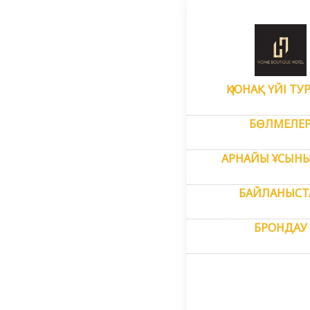
Басты бет
–
Қ
Фот
ҚОНАҚ ҮЙІ ТУ
БӨЛМЕЛЕ
АРНАЙЫ ҰСЫНЫ
БАЙЛАНЫСТ
БРОНДАУ