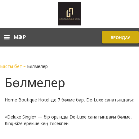
МӘЗІР
БРОНДАУ
Басты бет
–
Бөлмелер
Бөлмелер
Home Boutique Hotel-де 7 бөлме бар, De-Luxe санатындағы:
«Deluxe Single» — бір орынды De-Luxe санатындағы бөлме,
King-size ерекше кең төсекпен.