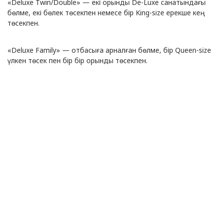
«Deluxe Twin/Double» — екі орынды De-Luxe санатындағы
бөлме, екі бөлек төсекпен немесе бір King-size ерекше кең
төсекпен.
«Deluxe Family» — отбасыға арналған бөлме, бір Queen-size
үлкен төсек пен бір бір орынды төсекпен.